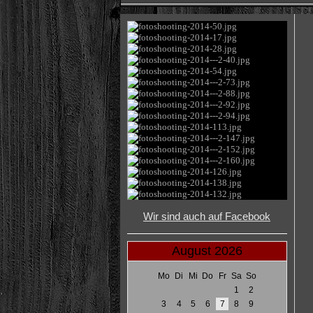
Wir sind auch auf Facebook
August 2026
Mo
Di
Mi
Do
Fr
Sa
So
1
2
3
4
5
6
7
8
9